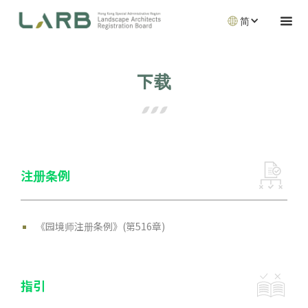
简
下载
注册条例
《园境师注册条例》(第516章)
指引